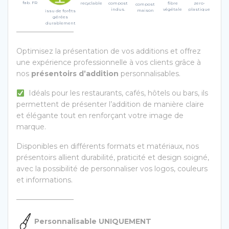
fab. FR
recyclable
compost
fibre
zero-
compost
indus.
végétale
plastique
maison
issu de forêts
gérées
durablement
————————
Optimisez la présentation de vos additions et offrez
une expérience professionnelle à vos clients grâce à
nos
présentoirs d’addition
personnalisables.
Idéals pour les restaurants, cafés, hôtels ou bars, ils
permettent de présenter l’addition de manière claire
et élégante tout en renforçant votre image de
marque.
Disponibles en différents formats et matériaux, nos
présentoirs allient durabilité, praticité et design soigné,
avec la possibilité de personnaliser vos logos, couleurs
et informations.
————————
Personnalisable UNIQUEMENT