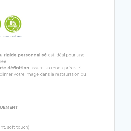
e
zero-plastique
 rigide personnalisé
est idéal pour une
née.
te définition
assure un rendu précis et
ublimer votre image dans la restauration ou
IQUEMENT
ant, soft touch)