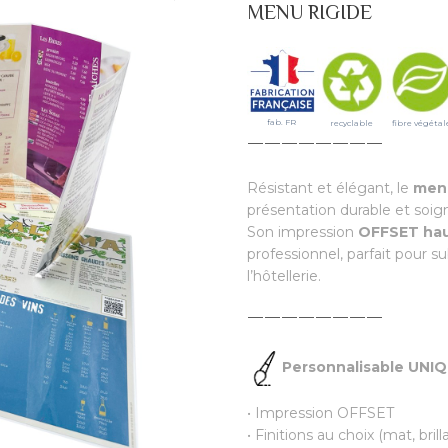
MENU RIGIDE
fab. FR
recyclable
fibre végétal
————————
Résistant et élégant, le
menu
présentation durable et soig
Son impression
OFFSET hau
professionnel, parfait pour s
l’hôtellerie.
————————
Personnalisable UN
• Impression OFFSET
• Finitions au choix (mat, brill